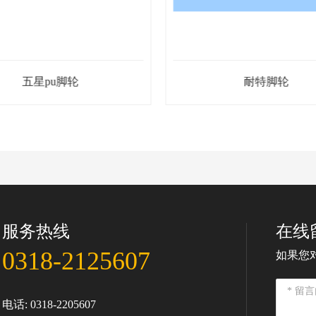
五星pu脚轮
耐特脚轮
服务热线
在线
0318-2125607
如果您
电话:
0318-2205607