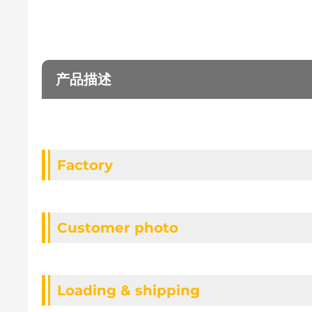
产品描述
Factory
Customer photo
Loading & shipping