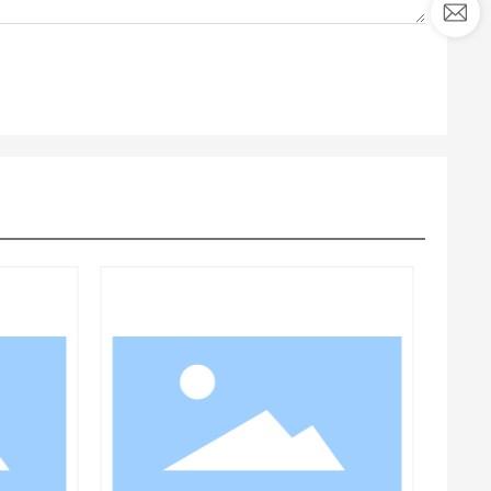
7
8
1
3
1
@
6
q
q.
c
o
m