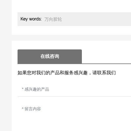
万向胶轮
Key words:
在线咨询
如果您对我们的产品和服务感兴趣，请联系我们