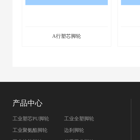
超耐磨pu脚轮
产品中心
工业塑芯PU脚轮
工业全塑脚轮
工业聚氨酯脚轮
边刹脚轮