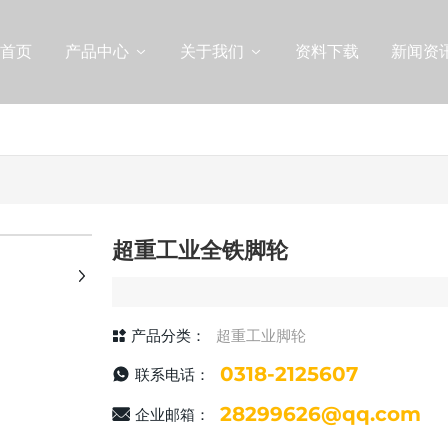
首页
产品中心
关于我们
资料下载
新闻资
+
超重工业全铁脚轮
产品分类：
超重工业脚轮
0318-2125607
联系电话：
28299626@qq.com
企业邮箱：