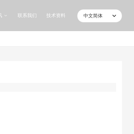
讯
联系我们
技术资料
中文简体
English
中文简体