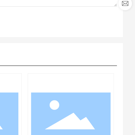
7
8
1
3
1
@
6
q
q.
c
o
m